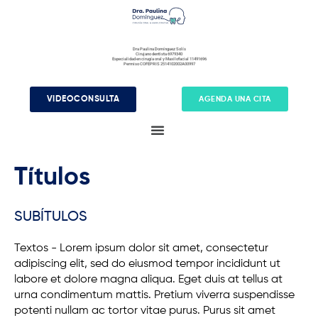
Ir
al
contenido
Dra Paulina Domínguez Solís
Cirujano dentista 6979340
Especialidad en cirugía oral y Maxilofacial 11491696
Permiso COFEPRIS 2514102002A00997
VIDEOCONSULTA
AGENDA UNA CITA
Títulos
SUBÍTULOS
Textos - Lorem ipsum dolor sit amet, consectetur
adipiscing elit, sed do eiusmod tempor incididunt ut
labore et dolore magna aliqua. Eget duis at tellus at
urna condimentum mattis. Pretium viverra suspendisse
potenti nullam ac tortor vitae purus. Purus sit amet