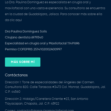
La Dra. Paulina Domínguez es especialista en cirugía oral y
maxilofacial con una vasta experiencia. Su consultorio se encuentra
en la ciudad de Guadalajara, Jalisco. Para conocer más sobre ella
da clic aquí
Dra Paulina Domínguez Solís
Cirujano dentista 6979340
Especialidad en cirugía oral y Maxilofacial 11491696
Permiso COFEPRIS 2514102002A00997
MÁS SOBRE MÍ
Contáctanos
Dirección 1: Torre de especialidades del Ángeles del Carmen.
Consultorio 820. Calle Tarascos #3473 Col. Monraz. Guadalajara, Jal.
C.P. 44560
Dirección 2: Hidalgo/Carretera Oriente #23, San Antonio
Tlayacapan, Chapala, Jal. C.P. 45922
Correo: contacto@drapaulinamaxilofacial.com